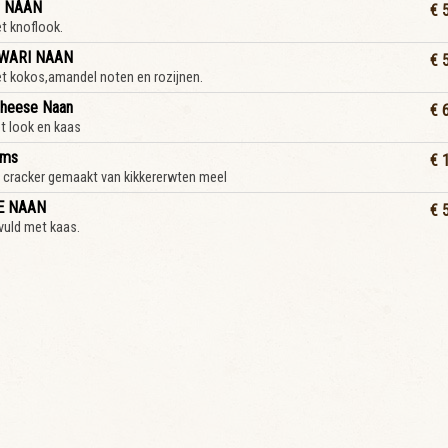
C NAAN
€ 
t knoflook.
WARI NAAN
€ 
t kokos,amandel noten en rozijnen.
Cheese Naan
€ 
t look en kaas
ums
€ 
 cracker gemaakt van kikkererwten meel
E NAAN
€ 
vuld met kaas.