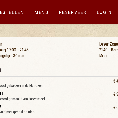
ESTELLEN
MENU
RESERVEER
LOGIN
en
Lever Zon
 aug
17:00 - 21:45
2140 - Bor
ngstijd: 30 min.
Meer
N
€ 
od gebakken in de klei oven.
TI
€ 
 brood gemaakt van tarwemeel.
A
€ 
vuld met gebakken uien.