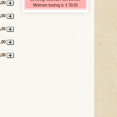
5,00
Minimum bedrag is:
€ 30,00
5,50
6,50
1,00
5,50