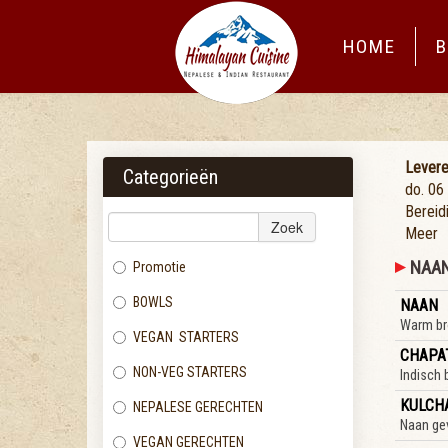
HOME
B
Lever
Categorieën
do. 06
Bereidi
Zoek
Meer
NAA
Promotie
BOWLS
NAAN
Warm bro
VEGAN STARTERS
CHAPA
NON-VEG STARTERS
Indisch
KULCH
NEPALESE GERECHTEN
Naan ge
VEGAN GERECHTEN