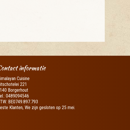
Contact informatie
imalayan Cuisine
itschotelei 221
140 Borgerhout
el.:
0489094546
BTW:
BE0749.897.793
este Klanten, We zijn gesloten op 25 mei.