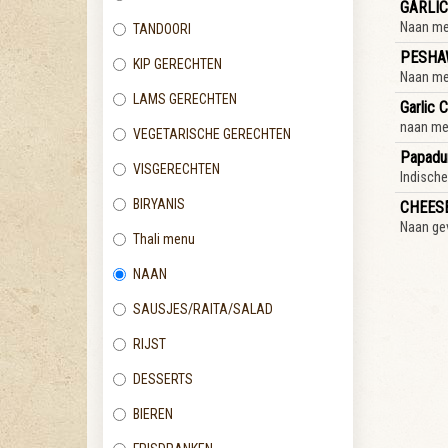
GARLI
Naan me
TANDOORI
PESHA
KIP GERECHTEN
Naan me
LAMS GERECHTEN
Garlic 
naan me
VEGETARISCHE GERECHTEN
Papad
VISGERECHTEN
Indische
BIRYANIS
CHEES
Naan ge
Thali menu
NAAN
SAUSJES/RAITA/SALAD
RIJST
DESSERTS
BIEREN