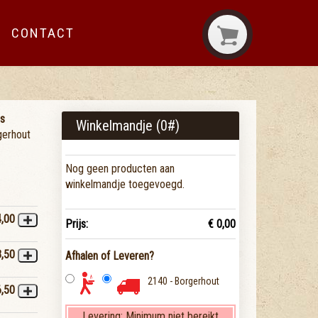
CONTACT
es
Winkelmandje (
0
#)
gerhout
Nog geen producten aan
winkelmandje toegevoegd.
4,00
Prijs:
€ 0,00
3,50
Afhalen of Leveren?
2140 - Borgerhout
6,50
Levering:
Minimum niet bereikt