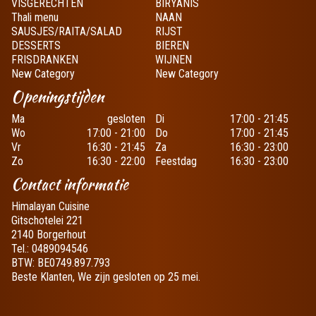
VISGERECHTEN
BIRYANIS
Thali menu
NAAN
SAUSJES/RAITA/SALAD
RIJST
DESSERTS
BIEREN
FRISDRANKEN
WIJNEN
New Category
New Category
Openingstijden
Ma
gesloten
Di
17:00 - 21:45
Wo
17:00 - 21:00
Do
17:00 - 21:45
Vr
16:30 - 21:45
Za
16:30 - 23:00
Zo
16:30 - 22:00
Feestdag
16:30 - 23:00
Contact informatie
Himalayan Cuisine
Gitschotelei 221
2140 Borgerhout
Tel.:
0489094546
BTW:
BE0749.897.793
Beste Klanten, We zijn gesloten op 25 mei.