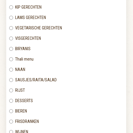
KIP GERECHTEN
LAMS GERECHTEN
VEGETARISCHE GERECHTEN
VISGERECHTEN
BIRYANIS
Thali menu
NAAN
SAUSJES/RAITA/SALAD
RIJST
DESSERTS
BIEREN
FRISDRANKEN
WIJNEN