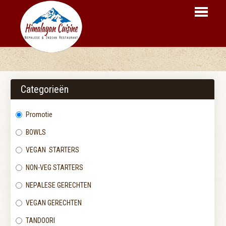
HOME
BESTELLEN
Categorieën
MENU
Promotie
RESERVEER
BOWLS
LOGIN
VEGAN STARTERS
CONTACT
NON-VEG STARTERS
NEPALESE GERECHTEN
VEGAN GERECHTEN
TANDOORI