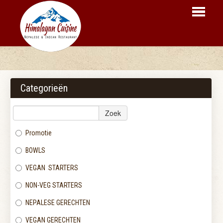
HOME
BESTELLEN
Categorieën
MENU
Zoek
RESERVEER
Promotie
LOGIN
BOWLS
CONTACT
VEGAN STARTERS
NON-VEG STARTERS
NEPALESE GERECHTEN
VEGAN GERECHTEN