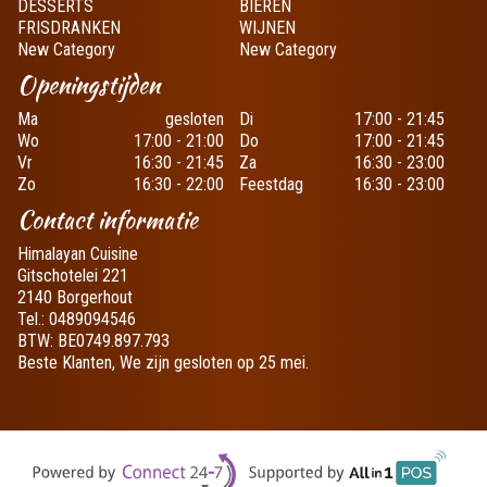
DESSERTS
BIEREN
FRISDRANKEN
WIJNEN
New Category
New Category
Openingstijden
Ma
gesloten
Di
17:00 - 21:45
Wo
17:00 - 21:00
Do
17:00 - 21:45
Vr
16:30 - 21:45
Za
16:30 - 23:00
Zo
16:30 - 22:00
Feestdag
16:30 - 23:00
Contact informatie
Himalayan Cuisine
Gitschotelei 221
2140 Borgerhout
Tel.:
0489094546
BTW:
BE0749.897.793
Beste Klanten, We zijn gesloten op 25 mei.
Supp
Powered by Connect24-7