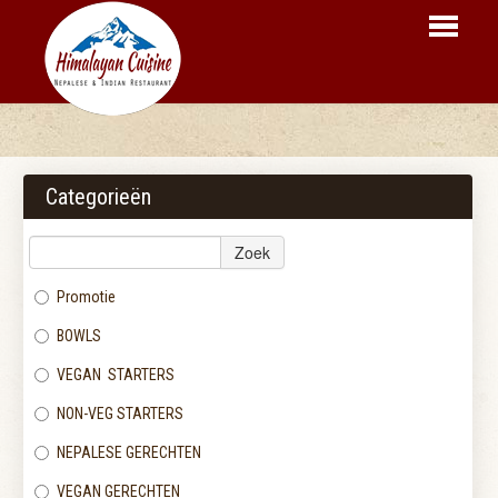
HOME
BESTELLEN
Categorieën
MENU
Zoek
RESERVEER
Promotie
LOGIN
BOWLS
CONTACT
VEGAN STARTERS
NON-VEG STARTERS
NEPALESE GERECHTEN
VEGAN GERECHTEN