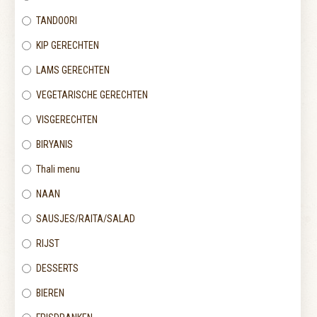
TANDOORI
KIP GERECHTEN
LAMS GERECHTEN
VEGETARISCHE GERECHTEN
VISGERECHTEN
BIRYANIS
Thali menu
NAAN
SAUSJES/RAITA/SALAD
RIJST
DESSERTS
BIEREN