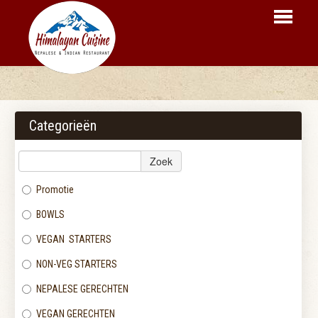
HOME
BESTELLEN
Categorieën
MENU
Zoek
RESERVEER
Promotie
LOGIN
BOWLS
CONTACT
VEGAN STARTERS
NON-VEG STARTERS
NEPALESE GERECHTEN
VEGAN GERECHTEN