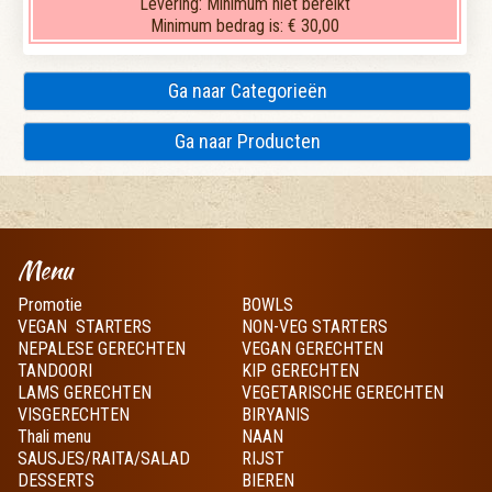
Levering:
Minimum niet bereikt
Minimum bedrag is:
€ 30,00
Ga naar Categorieën
Ga naar Producten
Menu
Promotie
BOWLS
VEGAN STARTERS
NON-VEG STARTERS
NEPALESE GERECHTEN
VEGAN GERECHTEN
TANDOORI
KIP GERECHTEN
LAMS GERECHTEN
VEGETARISCHE GERECHTEN
VISGERECHTEN
BIRYANIS
Thali menu
NAAN
SAUSJES/RAITA/SALAD
RIJST
DESSERTS
BIEREN